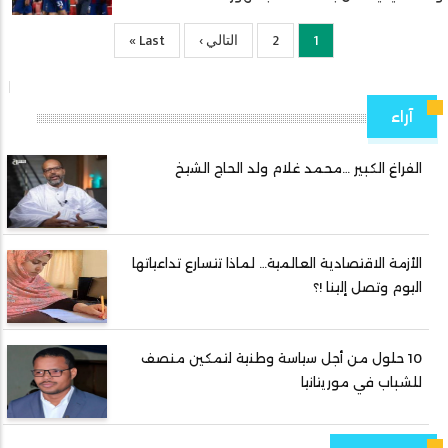
1
2
Current
الصفحة
التالي ›
الصفحة
Last
Last »
page
التالية
page
آراء
الفراغ الكبير …محمد غلام ولد الحاج الشيخ
الأزمة الاقتصادية العالمية… لماذا تتسارع تداعياتها
اليوم وتصل إلينا !؟
10 حلول من أجل سياسة وطنية لتمكين منصف
للشباب في موريتانيا