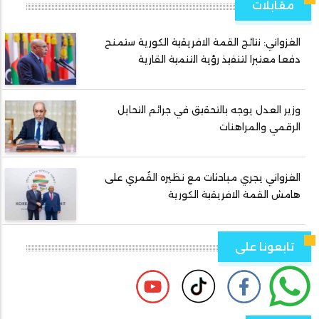
مقابلات
الغزواني: نتائج القمة الافريقية الكورية ستمنح
دفعا معتبرا لتنفيذ رؤية التنمية القارية
وزير العدل يوجه بالتحقيق في جرائم التحايل
الرقمي والمراهنات
الغزواني يجري مباحثات مع نظيره القُمري على
هامش القمة الافريقية الكورية
تابعونا على