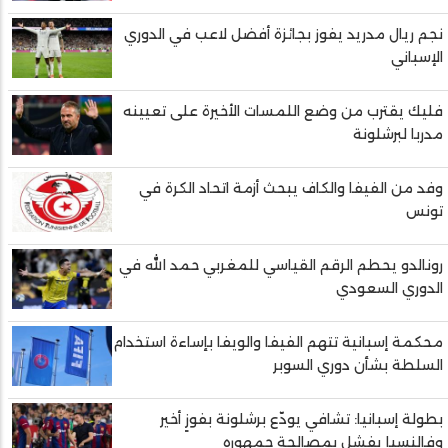
نجم ريال مدريد يفوز بجائزة أفضل لاعب في الدوري
الإسباني
فليك يقترب من وضع اللمسات الأخيرة على تعيينه
مدربا لبرشلونة
وفد من الفيفا والكاف يبحث أزمة اتحاد الكرة في
تونس
رونالدو يحطم الرقم القياسي للمغربي حمد الله في
الدوري السعودي
محكمة إسبانية تتهم الفيفا والويفا بإساءة استخدام
السلطة بشأن دوري السوبر
بطولة إسبانيا: تشافي يودّع برشلونة بفوزٍ أخير
وفالنسيا يفشل بمصالحة جمهوره