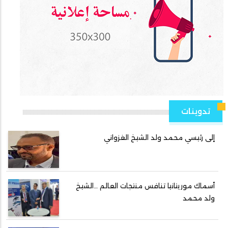
تدوينات
إلى رئيسي محمد ولد الشيخ الغزواني
أسماك موريتانيا تنافس منتجات العالم …الشيخ
ولد محمد