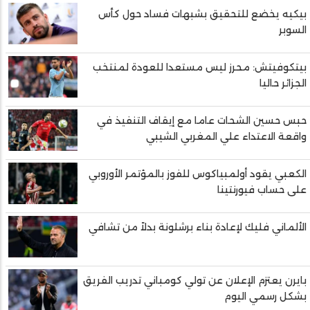
بيكيه يخضع للتحقيق بشبهات فساد حول كأس
السوبر
بيتكوفيتش: محرز ليس مستعدا للعودة لمنتخب
الجزائر حاليا
حبس حسين الشحات عاما مع إيقاف التنفيذ في
واقعة الاعتداء علي المغربي الشيبي
الكعبي يقود أولمبياكوس للفوز بالمؤتمر الأوروبي
على حساب فيورنتينا
الألماني فليك لإعادة بناء برشلونة بدلاً من تشافي
بايرن يعتزم الإعلان عن تولي كومباني تدريب الفريق
بشكل رسمي اليوم