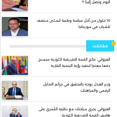
اليوم وتصل إلينا !؟
10 حلول من أجل سياسة وطنية لتمكين منصف
للشباب في موريتانيا
مقابلات
الغزواني: نتائج القمة الافريقية الكورية ستمنح
دفعا معتبرا لتنفيذ رؤية التنمية القارية
وزير العدل يوجه بالتحقيق في جرائم التحايل
الرقمي والمراهنات
الغزواني يجري مباحثات مع نظيره القُمري على
هامش القمة الافريقية الكورية