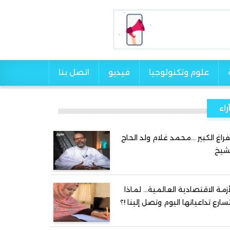
علوم وتكنولوجيا
فيديو
اتصل بنا
راء
فراغ الكبير …محمد غلام ولد الحاج
شيخ
أزمة الاقتصادية العالمية… لماذا
سارع تداعياتها اليوم وتصل إلينا !؟