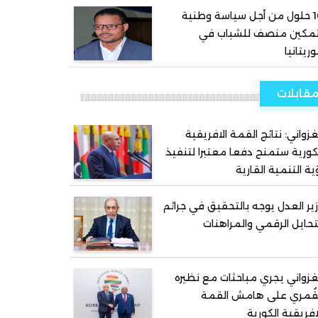
10 حلول من أجل سياسة وطنية
تمكين منصف للشباب في
ريتانيا
قابلات
غزواني: نتائج القمة الافريقية
كورية ستمنح دفعا معتبرا لتنفيذ
ية التنمية القارية
ير العدل يوجه بالتحقيق في جرائم
تحايل الرقمي والمراهنات
غزواني يجري مباحثات مع نظيره
قُمري على هامش القمة
افريقية الكورية