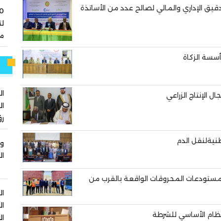
قيق الإداري والمالي لصالح عدد من الأساتذة
ل
مو
سسة الزكاة
م
ال
 الإنتاج الزراعي
ال
رؤ
نيةلنقل الدم
وز
ال
اء مستودعات المحروقات الواقعة بالقرب من
ال
ال
نظام الأساسي للشرطة
ال