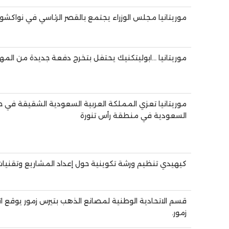
موريتانيا مجلس الوزراء يجتمع بالقصر الرئاسي في نواك
موريتانيا …ابوليتكنيك يحتفل بتخرج دفعة جديدة من الم
موريتانيا تعزي المملكة العربية السعودية الشقيقة في حا
السعودية في منطقة رأس تنورة
كيهيدي تنظيم ورشة تكوينية حول إعداد المشاريع وتقنيات ال
قسم الاتحادية الوطنية لمصانع الذهب بتيرس زمور يوقع 
زمور.