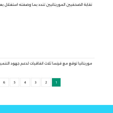
نقابة الصحفيين الموريتانيين تندد بما وصفته استغلال بع
موريتانيا توقع مع فرنسا ثلاث اتفاقيات لدعم جهود التنمي
1
2
Current
الصفحة
3
الصفحة
4
الصفحة
5
الصفحة
6
الص
page