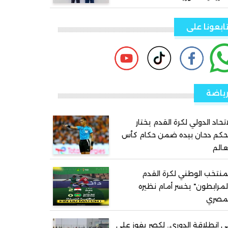
ابعونا على
ياضة
اتحاد الدولي لكرة القدم يختار
حكم دحان بيده ضمن حكام كأس
عالم
منتخب الوطني لكرة القدم
لمرابطون" يخسر أمام نظيره
لمصري
 انطلاقة الدوري.. لكصر يفوز على