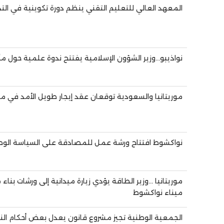
المعهد العالي للتعليم التقني ينظم دورة تكوينية في التد
نواذيبو…وزير الشؤون الإسلامية يفتتح ندوة علمية حول مأ
موريتانيا والسعودية توقعان عقد إيجار طويل الأمد في مجال
نواكشوط افتتاح ورشة عمل للمصادقة على السياسة الوط
موريتانيا …وزير الطاقة يؤدي زيارة ميدانية إلى ورشات بن
ميناء نواكشوط
الجمعية الوطنية تجيز مشروع قانون يعدل بعض أحكام ال