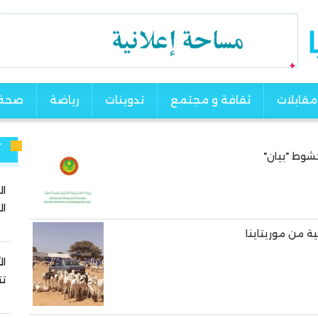
مقابلات
ثقافة و مجتمع
تدوينات
رياضة
صحة
آ
كشوط "بيان"
ال
ال
ة من موريتاينا
ال
تت