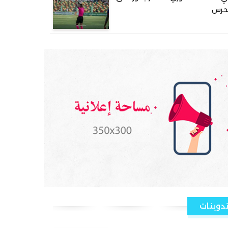
لحرس
دوينات