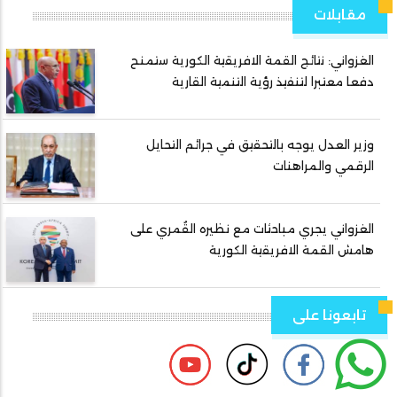
مقابلات
الغزواني: نتائج القمة الافريقية الكورية ستمنح
دفعا معتبرا لتنفيذ رؤية التنمية القارية
وزير العدل يوجه بالتحقيق في جرائم التحايل
الرقمي والمراهنات
الغزواني يجري مباحثات مع نظيره القُمري على
هامش القمة الافريقية الكورية
تابعونا على