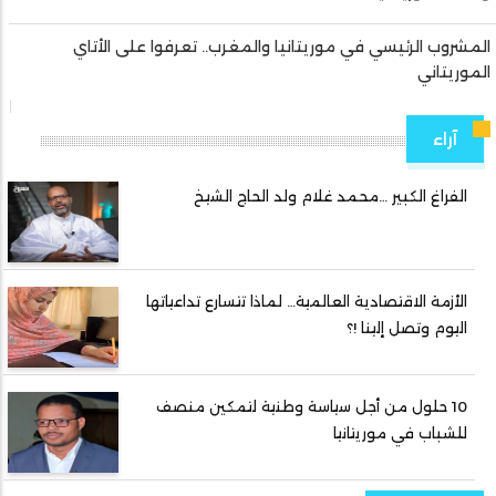
المشروب الرئيسي في موريتانيا والمغرب.. تعرفوا على الأتاي
الموريتاني
آراء
الفراغ الكبير …محمد غلام ولد الحاج الشيخ
الأزمة الاقتصادية العالمية… لماذا تتسارع تداعياتها
اليوم وتصل إلينا !؟
10 حلول من أجل سياسة وطنية لتمكين منصف
للشباب في موريتانيا