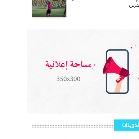
لحرس
دوينات