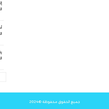
إل
ال
أس
ال
رق
ال
بحث
جميع الحقوق محفوظة ©2024