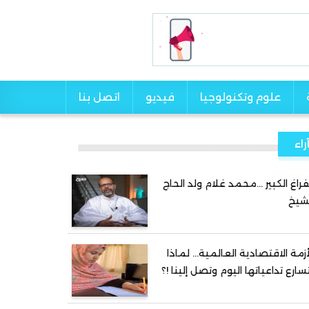
علوم وتكنولوجيا
فيديو
اتصل بنا
راء
فراغ الكبير …محمد غلام ولد الحاج
شيخ
أزمة الاقتصادية العالمية… لماذا
سارع تداعياتها اليوم وتصل إلينا !؟