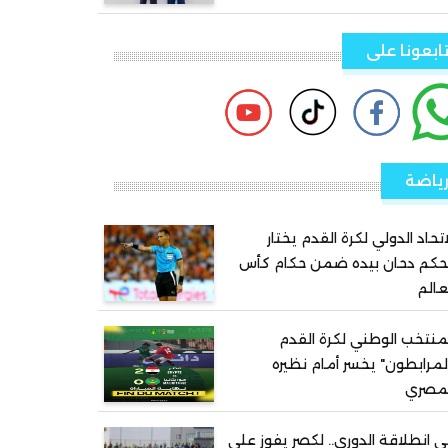
ابعونا على
ياضة
اتحاد الدولي لكرة القدم يختار
حكم دحان بيده ضمن حكام كأس
عالم
منتخب الوطني لكرة القدم
لمرابطون" يخسر أمام نظيره
لمصري
 انطلاقة الدوري.. لكصر يفوز على