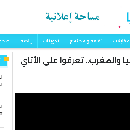
مقابلات
ثقافة و مجتمع
تدوينات
رياضة
صحة
 والمغرب.. تعرفوا على الأتاي
آ
ال
ال
ال
تت