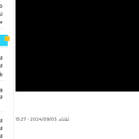
ل
مو
م
ال
ال
رؤ
وز
ال
ثلاثاء, 2024/09/03 - 15:27
ال
ال
ال