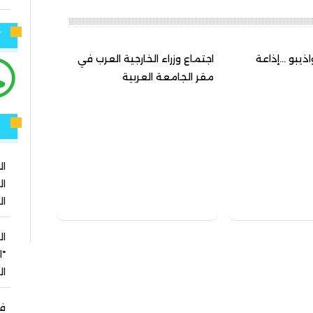
ت
واذيبو …إذاعة
اجتماع وزراء الخارجية العرب في
مقر الجامعة العربية
ر
ال
ال
ال
ال
"ا
ا
في