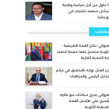
10 حلول من أجل سياسة وطنية
تمكين منصف للشباب في
ريتانيا
قابلات
غزواني: نتائج القمة الافريقية
كورية ستمنح دفعا معتبرا لتنفيذ
ية التنمية القارية
ير العدل يوجه بالتحقيق في جرائم
تحايل الرقمي والمراهنات
غزواني يجري مباحثات مع نظيره
قُمري على هامش القمة
افريقية الكورية