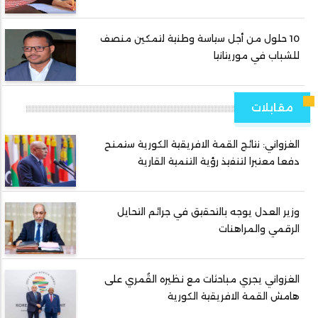
10 حلول من أجل سياسة وطنية لتمكين منصف
للشباب في موريتانيا
مقابلات
الغزواني: نتائج القمة الافريقية الكورية ستمنح
دفعا معتبرا لتنفيذ رؤية التنمية القارية
وزير العدل يوجه بالتحقيق في جرائم التحايل
الرقمي والمراهنات
الغزواني يجري مباحثات مع نظيره القُمري على
هامش القمة الافريقية الكورية