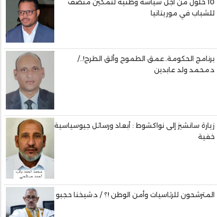
10 حلول من أجل سياسة وطنية لتمكين منصف
للشباب في موريتانيا
برنامج الحكومة..عمق الطموح وألق الطرح!../
د.محمد ولد عابدين
زيارة سانشيز إلى نواكشوط : أبعاد ورسائل جيوسياسية
خفية
المترشحون للرئاسيات وأمن الوطن !؟ / د.شيخنا حجبو