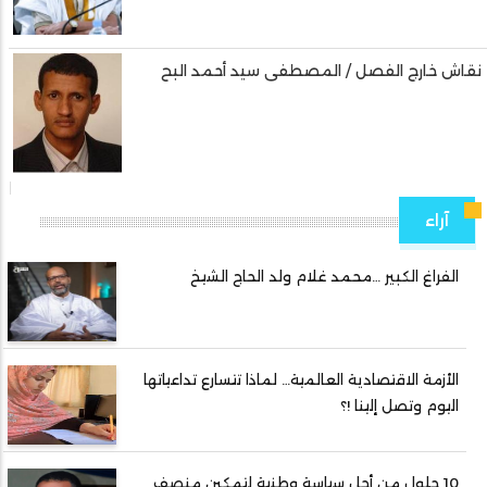
نقاش خارج الفصل / المصطفى سيد أحمد البح
آراء
الفراغ الكبير …محمد غلام ولد الحاج الشيخ
الأزمة الاقتصادية العالمية… لماذا تتسارع تداعياتها
اليوم وتصل إلينا !؟
10 حلول من أجل سياسة وطنية لتمكين منصف