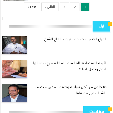
1
2
Current
الصفحة
3
الصفحة
التالي ›
الصفحة
Last
Last »
page
التالية
page
آراء
الفراغ الكبير …محمد غلام ولد الحاج الشيخ
الأزمة الاقتصادية العالمية… لماذا تتسارع تداعياتها
اليوم وتصل إلينا !؟
10 حلول من أجل سياسة وطنية لتمكين منصف
للشباب في موريتانيا
مقابلات