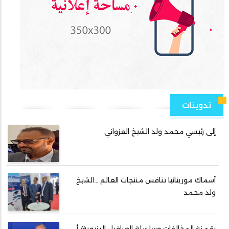
تدوينات
إلى رئيسي محمد ولد الشيخ الغزواني
أسماك موريتانيا تنافس منتجات العالم …الشيخ
ولد محمد
رقمنة المخالفات وسلسلة العراقيل البنيوية/ أ.