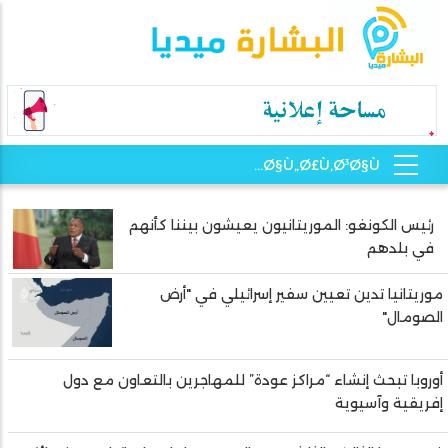
رئيس الكونغو: الموريتانيون يعيشون بيننا كأنهم
Pagination
في بلدهم
موريتانيا تدين تعيين سفير إسرائيلي في "أرض
الصومال"
أوروبا تبحث إنشاء “مراكز عودة” للمهاجرين بالتعاون مع دول
إفريقية وآسيوية