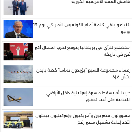
هامش القمة الافريقية الكورية
نتنياهو يلقي كلمة أمام الكونغرس الأمريكي يوم 13
يونيو
استطلاع للرأي في بريطانيا يتوقع لحزب العمال أكبر
فوز في تاريخه
زعماء مجموعة السبع “يؤيدون تماما” خطة بايدن
بشأن غزة
حزب الله يسقط مسيرة إسرائيلية داخل الأراضي
اللبنانية وتل أبيب تحقق
مسؤولون مصريون وأمريكيون وإسرائيليون يبحثون
الأحد إعادة تشغيل معبر رفح