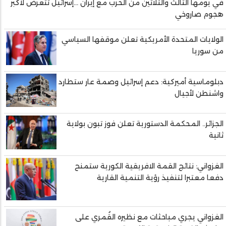
في يومها الثالث والثلاثين من الحرب مع إيران …إسرائيل تتعرض لأكبر
هجوم صاروخي
الولايات المتحدة الأمريكية تعلن موقفها السياسي
من سوريا
دبلوماسية أميركية: دعم إسرائيل وصمة عار ستطارد
واشنطن لأجيال
الجزائر.. المحكمة الدستورية تعلن فوز تبون بولاية
ثانية
الغزواني: نتائج القمة الافريقية الكورية ستمنح
دفعا معتبرا لتنفيذ رؤية التنمية القارية
الغزواني يجري مباحثات مع نظيره القُمري على