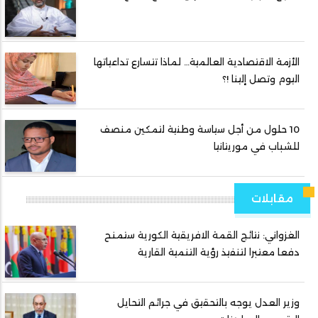
الأزمة الاقتصادية العالمية… لماذا تتسارع تداعياتها
اليوم وتصل إلينا !؟
10 حلول من أجل سياسة وطنية لتمكين منصف
للشباب في موريتانيا
مقابلات
الغزواني: نتائج القمة الافريقية الكورية ستمنح
دفعا معتبرا لتنفيذ رؤية التنمية القارية
وزير العدل يوجه بالتحقيق في جرائم التحايل