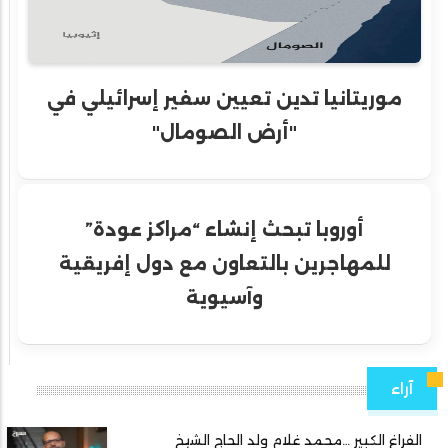
موريتانيا تدين تعيين سفير إسرائيلي في
"أرض الصومال"
أوروبا تبحث إنشاء “مراكز عودة”
للمهاجرين بالتعاون مع دول إفريقية
وآسيوية
آراء
الفراغ الكبير …محمد غلام ولد الحاج الشيخ