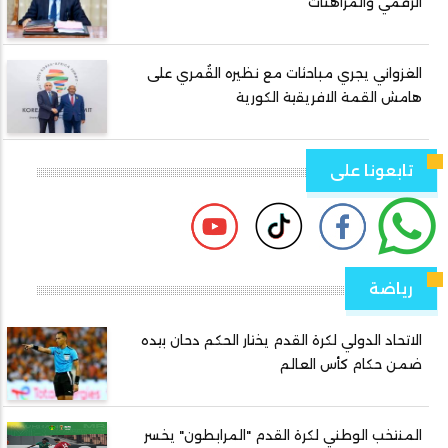
الرقمي والمراهنات
الغزواني يجري مباحثات مع نظيره القُمري على
هامش القمة الافريقية الكورية
تابعونا على
رياضة
الاتحاد الدولي لكرة القدم يختار الحكم دحان بيده
ضمن حكام كأس العالم
المنتخب الوطني لكرة القدم "المرابطون" يخسر