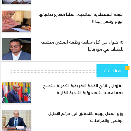
الأزمة الاقتصادية العالمية… لماذا تتسارع تداعياتها
اليوم وتصل إلينا !؟
10 حلول من أجل سياسة وطنية لتمكين منصف
للشباب في موريتانيا
مقابلات
الغزواني: نتائج القمة الافريقية الكورية ستمنح
دفعا معتبرا لتنفيذ رؤية التنمية القارية
وزير العدل يوجه بالتحقيق في جرائم التحايل
الرقمي والمراهنات