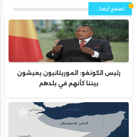
تصفح أيضا...
رئيس الكونغو: الموريتانيون يعيشون
بيننا كأنهم في بلدهم