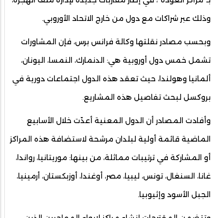
وذلك عبر شراكات مع دول من خارج الاتحاد الأوروبي.
وبحسب مصادر نقلتها وكالة فرانس برس، فإن المشاورات
تشمل خمس دول أوروبية هي: الدنمارك، النمسا، اليونان،
ألمانيا وهولندا، حيث تعقد هذه الدول اجتماعات دورية في
بروكسل لبحث تفاصيل هذه المشاريع.
وأفادت المصادر أن الدول المعنية أعدّت خلال الأسابيع
الماضية قائمة أولية لبلدان مرشحة لاستضافة هذه المراكز
أو المشاركة في ترتيبات مماثلة، من بينها: موريتانيا، رواندا،
غانا، السنغال، تونس، ليبيا، مصر، أوغندا، أوزبكستان، أرمينيا،
الجبل الأسود وإثيوبيا.
وتتضمن المقترحات إنشاء مراكز لإيواء المهاجرين الذين