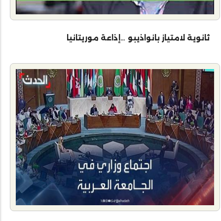
ثانوية لامتياز بانواذيبو …إذاعة موريتانيا