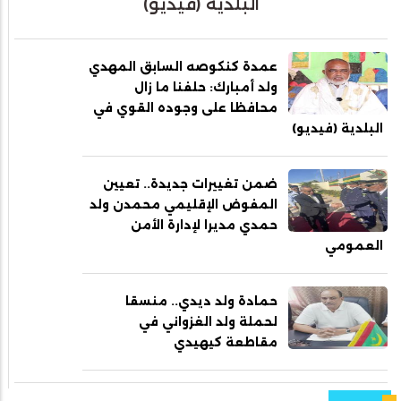
البلدية (فيديو)
عمدة كنكوصه السابق المهدي
ولد أمبارك: حلفنا ما زال
محافظا على وجوده القوي في
البلدية (فيديو)
ضمن تغييرات جديدة.. تعيين
المفوض الإقليمي محمدن ولد
حمدي مديرا لإدارة الأمن
العمومي
حمادة ولد ديدي.. منسقا
لحملة ولد الغزواني في
مقاطعة كيهيدي