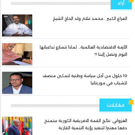
آراء
الفراغ الكبير …محمد غلام ولد الحاج الشيخ
الأزمة الاقتصادية العالمية… لماذا تتسارع تداعياتها
اليوم وتصل إلينا !؟
10 حلول من أجل سياسة وطنية لتمكين منصف
للشباب في موريتانيا
مقابلات
الغزواني: نتائج القمة الافريقية الكورية ستمنح
دفعا معتبرا لتنفيذ رؤية التنمية القارية