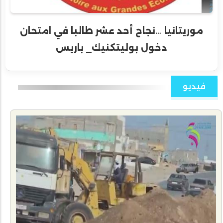
موريتانيا …نجاح أحد عشر طالبا في امتحان
دخول بوليتكنيك_ باريس
فيديو