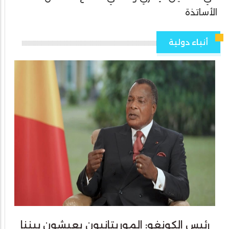
الأساتذة
أنباء دولية
رئيس الكونغو: الموريتانيون يعيشون بيننا