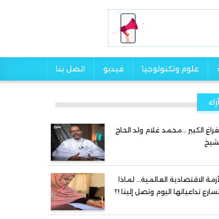
علوم وتكنولوجيا
فيديو
اتصل بنا
راء
فراغ الكبير …محمد غلام ولد الحاج
شيخ
أزمة الاقتصادية العالمية… لماذا
سارع تداعياتها اليوم وتصل إلينا !؟