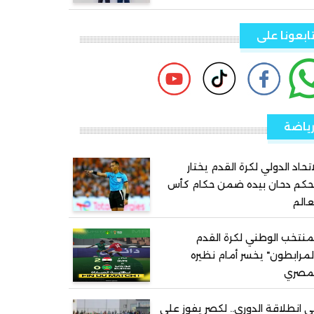
ابعونا على
ياضة
اتحاد الدولي لكرة القدم يختار
حكم دحان بيده ضمن حكام كأس
عالم
منتخب الوطني لكرة القدم
لمرابطون" يخسر أمام نظيره
لمصري
 انطلاقة الدوري.. لكصر يفوز على