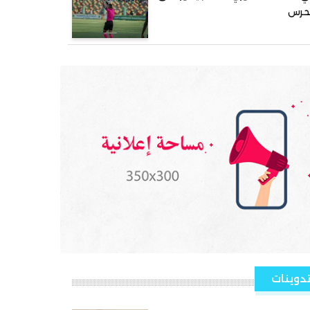
لحرس
دوينات