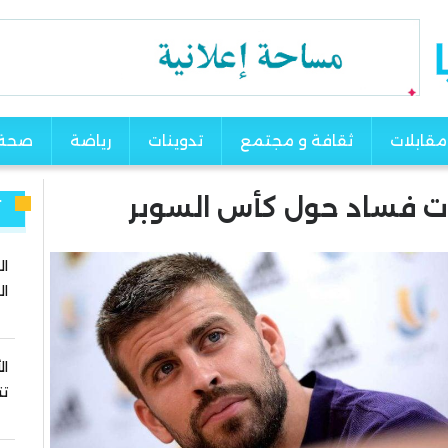
مقابلات
ثقافة و مجتمع
تدوينات
رياضة
صحة
ت فساد حول كأس السوبر
آ
ال
ال
ال
تت