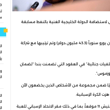
ل
مو
 لاستضافة الدولة الخليجية الغنية بالنفط مسابقة
م
وتبلغ قيمة عقود الكأس السوبر الموقعة 40 مليون يورو سنوياً (43.3 مليون دولار) وتم ترتيبها مع شركة
ال
ال
رؤ
فيات جنائية” في العقود التي تضمنت بندا “لضمان
وز
وزموس”.
ال
ميًا ضمن مجموعة من الأشخاص الذين يخضعون الآن
 الكرة الإسبانية.
ال
ال
وفي آذار/مارس الماضي، قامت الشرطة الإسبانية بتفتيش 11 موقعاً، بما في ذلك مقر الاتحاد الإسباني للعبة
ال