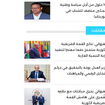
10 حلول من أجل سياسة وطنية
تمكين منصف للشباب في
ريتانيا
قابلات
غزواني: نتائج القمة الافريقية
كورية ستمنح دفعا معتبرا لتنفيذ
ية التنمية القارية
ير العدل يوجه بالتحقيق في جرائم
تحايل الرقمي والمراهنات
غزواني يجري مباحثات مع نظيره
قُمري على هامش القمة
افريقية الكورية