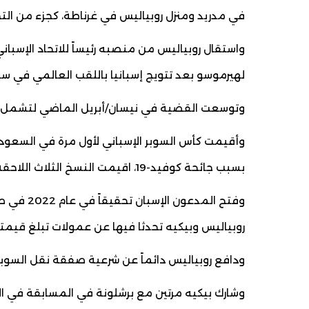
في مدريد ومنزل روبياليس في غرناطة، كجزء من الت
واستقال روبياليس من منصبه رئيساً للاتحاد الإسبان
لهيرموسو بعد تتويج إسبانيا باللقب العالمي في
وتوسعت القضية في نيسان/أبريل الماضي لتشمل خلي
بسبب جائحة كوفيد-19، اقيمت النسخ الثلاث اللاحقة في السعودية.
وفتح المد
روبياليس وبيكيه تحدثا فيها عن عمولات تبلغ قيمتها 
ودافع روبياليس دائماً عن شرعية صفقة نقل السوبر ا
وشارك بيكيه مرتين مع برشلونة في المسابقة في الس