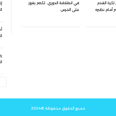
لكرة القدم
في انطلاقة الدوري.. لكصر يفوز
إل
 أمام نظيره
على الحرس
ال
أس
ال
رق
ال
بحث
جميع الحقوق محفوظة ©2024