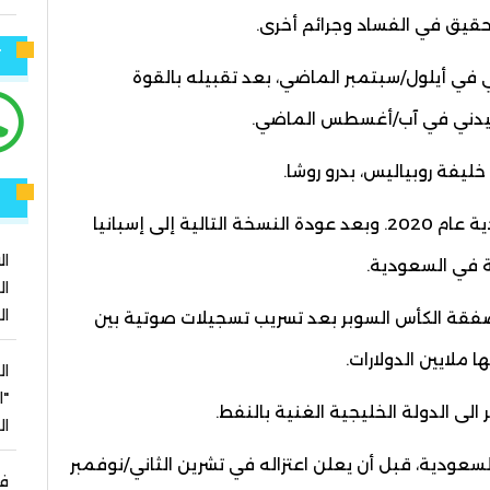
حقيق في الفساد وجرائم أخرى.
ت
ي في أيلول/سبتمبر الماضي، بعد تقبيله بالقوة
 سيدني في آب/أغسطس الماضي.
فة روبياليس، بدرو روشا.
ر
وأقيمت كأس السوبر الإسباني لأول مرة في السعودية عام 2020. وبعد عودة النسخة التالية إلى إسبانيا
ال
ال
ال
عون الإسبان تحقيقاً في عام 2022 في صفقة الكأس السوبر بعد تسريب تسجيلات صوتية بين
ملايين الدولارات.
ال
"ا
لى الدولة الخليجية الغنية بالنفط.
ا
عودية، قبل أن يعلن اعتزاله في تشرين الثاني/نوفمبر
في