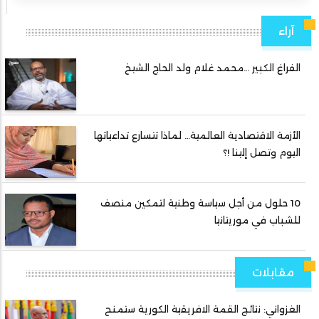
آراء
الفراغ الكبير …محمد غلام ولد الحاج الشيخ
الأزمة الاقتصادية العالمية… لماذا تتسارع تداعياتها
اليوم وتصل إلينا !؟
10 حلول من أجل سياسة وطنية لتمكين منصف
للشباب في موريتانيا
مقابلات
الغزواني: نتائج القمة الافريقية الكورية ستمنح