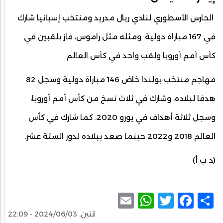
الحارس الأسطوري لنادي ريال مدريد ومنتخب إسبانيا شارك
في 167 مباراة دولية. ومثله مثل راموس، فاز بلقبين في
كأس أمم أوروبا ولقب واحد في كأس العالم.
مهاجم منتخب بولندا خاض 146 مباراة دولية وسجل 82
هدفا لبلاده، وشارك في ثلاث نسخ من كأس أمم أوروبا،
وسجل ثلاثة أهداف في يورو 2020، كما شارك في كأس
العالم 2018 و2022 حينما صعد ببلاده لدور الستة عشر.
(د ب أ)
WhatsApp
Email
Facebook
Twitter
Share
اثنين, 2024/06/03 - 22:09