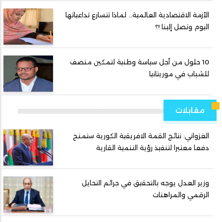
الأزمة الاقتصادية العالمية… لماذا تتسارع تداعياتها
اليوم وتصل إلينا !؟
10 حلول من أجل سياسة وطنية لتمكين منصف
للشباب في موريتانيا
مقابلات
الغزواني: نتائج القمة الافريقية الكورية ستمنح
دفعا معتبرا لتنفيذ رؤية التنمية القارية
وزير العدل يوجه بالتحقيق في جرائم التحايل
الرقمي والمراهنات