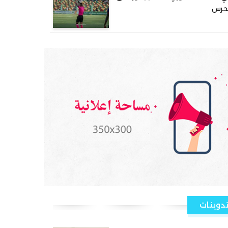
لحرس
دوينات