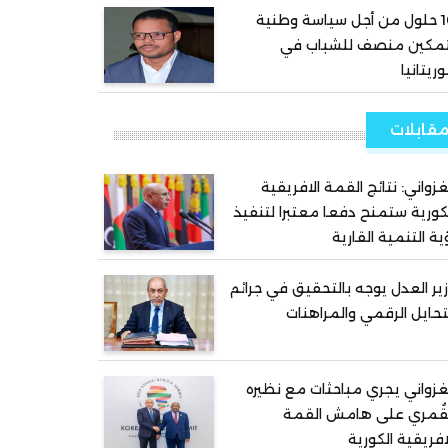
10 حلول من أجل سياسة وطنية
تمكين منصف للشباب في
ريتانيا
قابلات
غزواني: نتائج القمة الافريقية
كورية ستمنح دفعا معتبرا لتنفيذ
ية التنمية القارية
ير العدل يوجه بالتحقيق في جرائم
تحايل الرقمي والمراهنات
غزواني يجري مباحثات مع نظيره
قُمري على هامش القمة
افريقية الكورية