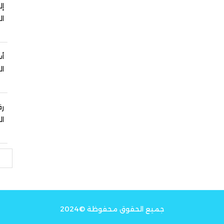
إل
ال
أس
ال
رق
ال
بحث
جميع الحقوق محفوظة ©2024