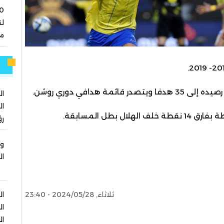
ل
مو
م
ال
ال
رؤ
وز
ال
ثلاثاء, 2024/05/28 - 23:40
ال
ال
ال