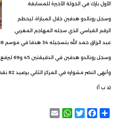
الأول بارك في الجولة الأخيرة للمسابقة.
وسجل رونالدو هدفين خلال المباراة، ليحطم
الرقم القياسي الذي سجله المهاجم المغربي
عبد الرزاق حمد الله بتسجيله 34 هدفا في موسم 2018- 2019.
وسجل رونالدو هدفين في الدقيقتين 45 و69 ليرفع رصيده إلى 35 هدفا ويتصدر قائمة هدافي دوري روشن.
وأنهى النصر مشواره في المركز الثاني برصيد 82 نقطة بفارق 14 نقطة خلف الهلال بطل المسابقة.
‏(د ب أ)
WhatsApp
Email
Facebook
Twitter
Share