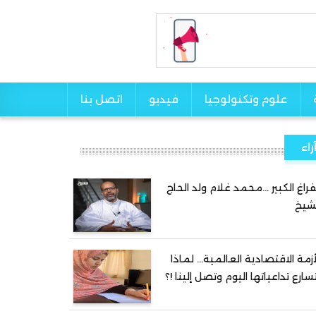
علوم وتكنولوجيا
فيديو
اتصل بنا
راء
فراغ الكبير …محمد غلام ولد الحاج
شيخ
أزمة الاقتصادية العالمية… لماذا
سارع تداعياتها اليوم وتصل إلينا !؟