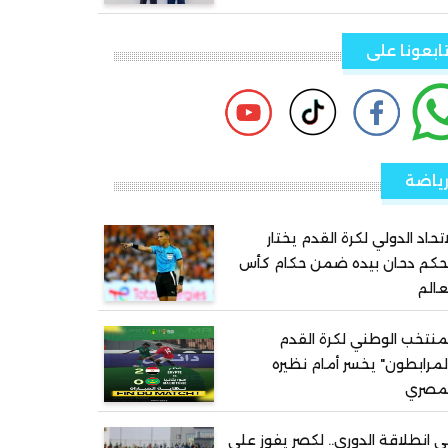
ابعونا على
ياضة
اتحاد الدولي لكرة القدم يختار
حكم دحان بيده ضمن حكام كأس
عالم
منتخب الوطني لكرة القدم
لمرابطون" يخسر أمام نظيره
لمصري
 انطلاقة الدوري.. لكصر يفوز على