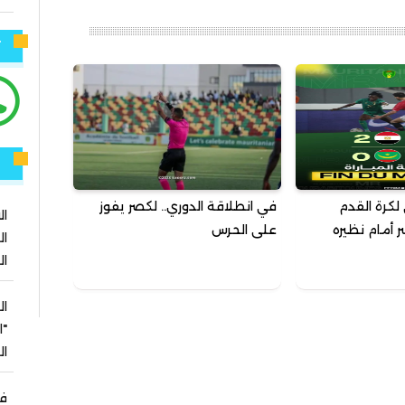
ت
ر
لكرة القدم
في انطلاقة الدوري.. لكصر يفوز
ال
 أمام نظيره
على الحرس
ال
ال
ال
"ا
ا
في