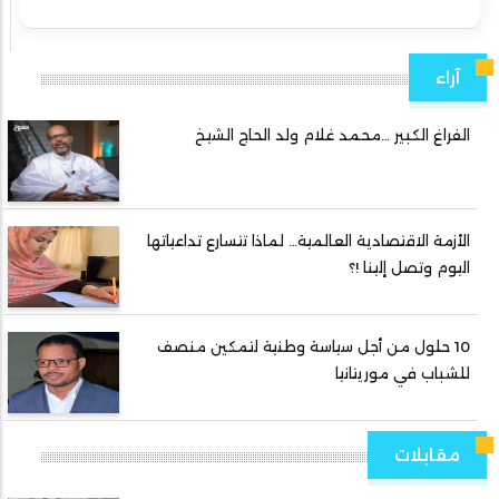
آراء
الفراغ الكبير …محمد غلام ولد الحاج الشيخ
الأزمة الاقتصادية العالمية… لماذا تتسارع تداعياتها
اليوم وتصل إلينا !؟
10 حلول من أجل سياسة وطنية لتمكين منصف
للشباب في موريتانيا
مقابلات