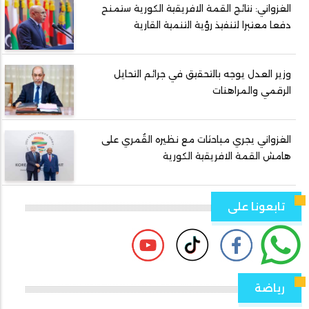
الغزواني: نتائج القمة الافريقية الكورية ستمنح
دفعا معتبرا لتنفيذ رؤية التنمية القارية
وزير العدل يوجه بالتحقيق في جرائم التحايل
الرقمي والمراهنات
الغزواني يجري مباحثات مع نظيره القُمري على
هامش القمة الافريقية الكورية
تابعونا على
رياضة