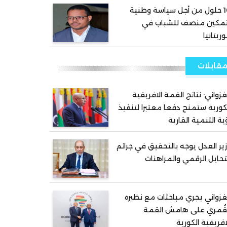
10 حلول من أجل سياسة وطنية
تمكين منصف للشباب في
ريتانيا
قابلات
غزواني: نتائج القمة الافريقية
كورية ستمنح دفعا معتبرا لتنفيذ
ية التنمية القارية
ير العدل يوجه بالتحقيق في جرائم
تحايل الرقمي والمراهنات
غزواني يجري مباحثات مع نظيره
قُمري على هامش القمة
افريقية الكورية