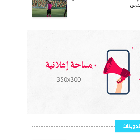
لحرس
دوينات