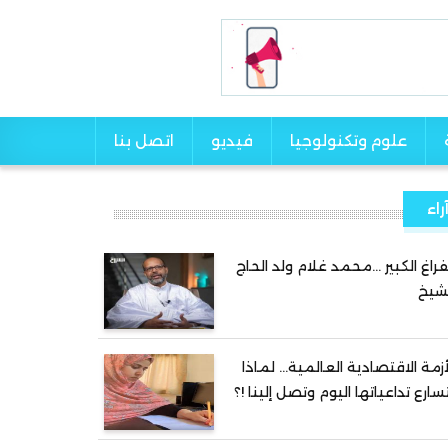
علوم وتكنولوجيا
فيديو
اتصل بنا
راء
فراغ الكبير …محمد غلام ولد الحاج
شيخ
أزمة الاقتصادية العالمية… لماذا
سارع تداعياتها اليوم وتصل إلينا !؟