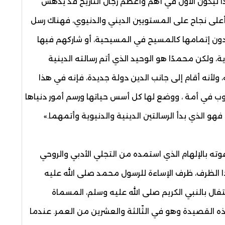
دًا ليكون الأول في أهم وأعظم رجال التاريخ قد يدهش
ح أعلى نجاح على المستويين الديني والدنيوي، فهناك رسل
 دون إتمامها كالمسيح في المسيحية، أو شاركهم فيها
ولكن محمدًا هو الوحيد الذي أتم رسالته الدينية
لأنه أقام إلى جانب الدين دولة جديدة، فإنه في هذا
ب في أمة ، ووضع لها كل أسس حياتها ورسم أمور دنياها
و الذي بدأ الرسالتين الدينية والدنيوية وأتمهما.»
وته بالإلهام الذي استمده من التجلي الأدبي والروحي
 الظرف، ظرف الإساءة للرسول محمد صلى الله عليه
 قصيدة غوته التي كتبها في 3-1772 للاحتفال بالنبي الكريم صلى الله عليه وسلم، المسماة
قد نظم هذه القصيدة وهو في الثّالثة والعشرين من العمر. عندما