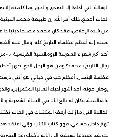
الرسالة التي أداها إلا الصدق والحق وما كلمته إلا
العالم أجمع، ذلك أمر الله. إن طبيعة محمد الدين
من شدة الإخلاص، فقد كان محمد مصلحا دينيا ذا عقي
وسلم إنه أعظم عظماء التاريخ كله. وقال عنه ألفونس
أحد أكبر شعراء المدرسة الرومانسية الفرنسية -: «م
رجال التاريخ بمحمد؟ ومن هو الرجل الذي ظهر أعظم
عظمة الإنسان. أعظم حب في حياتي هو أنني درست ح
يوهان غوته، أحد أشهر أدباء ألمانيا المتميزين، والذي ت
والعالمية، وكان له بالغ الأثر في الحياة الشعرية والأ
الخالدة التي ما زالت أرفف المكتبات في العالم تقتن
تهتز داخل جسمي، فهو كتاب الكتب، وإني اعتقد هذا 
تحريف، وعندما نستمع إلى آياته تأخذك روح التشريع