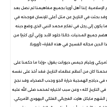
الإسلامية. إننا أهل أوربا بجميع مفاهيمنا لم نصل بعد
وقد بحثت في التاريخ عن مثل أعلى للإنسان فوجدته في
 ما يكون إلى رجل في تفكير محمد النبي الذي وضع دينه
ضم جميع المدنيات، خالدًا خلود الأبد. وإني أرى كثيرًا من
الدين مجاله الفسيح في هذه القارة» (أوروبا).
ريكي ويليام جيمس ديورانت يقول: «وإذا ما حكمنا على
محمدًا كان من أعظم عظماء التاريخ، فقد أخذ على نفسه
في دياجير الهمجية حرارة الجو وجدب الصحراء، وقد نجح
في التاريخ كله.» وعن سبب اختياره لمحمد صلى الله عليه
شهير مايكل هارت، الفيزيائي الفلكي اليهودي الأمريكي،