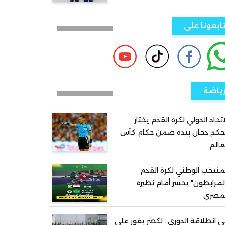
ابعونا على
ياضة
اتحاد الدولي لكرة القدم يختار
حكم دحان بيده ضمن حكام كأس
عالم
منتخب الوطني لكرة القدم
لمرابطون" يخسر أمام نظيره
لمصري
 انطلاقة الدوري.. لكصر يفوز على