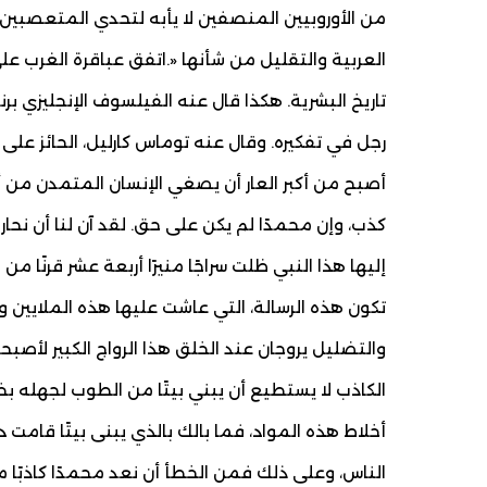
من الأوروبيين المنصفين لا يأبه لتحدي المتعصبي
العربية والتقليل من شأنها «.اتفق عباقرة الغرب 
تاريخ البشرية. هكذا قال عنه الفيلسوف الإنجليزي برن
رجل في تفكيره. وقال عنه توماس كارليل، الحائز على
أصبح من أكبر العار أن يصغي الإنسان المتمدن من أبن
كذب، وإن محمدًا لم يكن على حق. لقد آن لنا أن نحا
إليها هذا النبي ظلت سراجًا منيرًا أربعة عشر قرنًا 
تكون هذه الرسالة، التي عاشت عليها هذه الملايين و
والتضليل يروجان عند الخلق هذا الرواج الكبير لأصبحت ا
الكاذب لا يستطيع أن يبني بيتًا من الطوب لجهله بخ
أخلاط هذه المواد، فما بالك بالذي يبنى بيتًا قامت
الناس، وعلى ذلك فمن الخطأ أن نعد محمدًا كاذبًا م