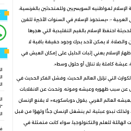
 الإسلام لمواطنيه السويسريين وللمتحدثين بالفرنسية،
ت
 العربية -: «يستحوذ الإسلام في السنوات الأخيرة للقرن
ديثة احتفظ الإسلام بالقيم التقليدية التي هجرها
ن والصلاة. لا يمكن لأحد يدرك وجود حقيقة باقية لا
ر
. إظهار الإسلام يعني إثبات الدليل على إمكان العيش في
 عيشة كاملة بلا تنازل أو حلول وسط«.
ال
ال
كوارث التي تزلزل العالم الحديث، وفشل الفكر الحديث في
ال
 عن سبب ظهوره وعيشه وموته. وتحدث عن الانقلابات
ال
يعيشه العالم الغربي .يقول دوباسكويه»: لا يقنع الإنسان
"ا
ولذلك تبدو عبثية، لم ينشغل الإنسان جدًّا ولهوًا من قبل
ا
 الهائلة للعلم والتكنولوجيا، سواء كانت متمثلة في
في