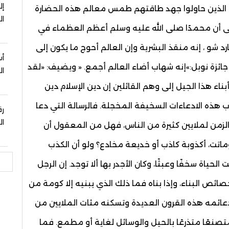
إل
ن الذين حاولوا جهد طاقتهم طمس معالم هذه الحضارة
ال
على أن محمدًا صلى الله عليه وسلم أعظم العظماء في
ارد شو ، إنه منقذ البشرية وإن العالم أحوج ما يكون إلى
أس
 جائزة نوبل:»إنه شهاب أضاء العالم أجمع. « ويضيف: «لقد
ال
اء هذا الجيل إلى وهم القائلين إن دين الإسلام دين
رب هذه الادعاءات السخيفة المخجلة. فالرسالة التي دعا
رق
ال
من الزمن لملايين كثيرة من الناس، فهل من المعقول أن
ماتت، أكذوبة كاذب أو خديعة مخادع؟ ولو أن الكذب
بحث
لحياة سخفًا وعبثًا، وكان الأجدر بها ألا توجد. إن الرجل
صائص البناء، وإذا بناه فما ذلك الذي يبنيه إلا كومة من
 دعائمه هذه القرون العديدة وتسكنه مئات الملايين من
تصنعًا متذرعًا بالحيل والوسائل لغاية أو مطمع. فما