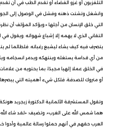
التلفزيون أو غزو الفضاء أو تقدم الطب في أن تقدم 
وانشغل وتشتت ذهنه وفشل في الوصول إلى الجوهر 
التي خلق الإنسان من أجلها «.ويؤكد المؤلف أن نظرة
التقاني الذي لا يهمه إلا إشباع شهواته .ويقول في ا
يتصرف فيه كيف يشاء ليشبع رغباته. فلطالما لم يتبي
من أي قداسة يستغله وينتهكه ويدمر انسجامه ويثير
في الخلق عملا إلهيا مجيدًا، بما يحتويه من علام
أو متروك للصدفة، فلكل شيء أهميته التي يبصرها ك
وتقول المستشرقة الألمانية الدكتورة زيجريد هونكة 
هما شمس الله على الغرب». وتضيف: «لقد شاء الله 
العرب حقهم في أنهم حملوا رسالة عالمية وأدوا خدمة 