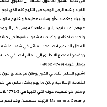
في كتابه الشهير الخالدون المئة» : إن اختياري محم
القراء ولكنه الرجل الوحيد في التاريخ كله الذي نج
وأنبياء وحكماء بدأوا رسالات عظيمة ولكنهم ماتوا
غيرهم، أو سبقهم إليها سواهم كموسى في اليهودية، 
وتحددت أحكامها وآمنت به شعوب بأسرها في حياته، و
المجال الدنيوي أيضا وحد القبائل في شعب والشعو
ووضعها موضع الانطلاق إلى العالم أيضا في حياته فه
يوهان غوته (1749– 1832م)
اشتهر الشاعر الألماني الكبير يوهان فولفغانغ فون غ
للثقافة الإسلامية ولكن ما يهم بشكل خاص في هذا
وسلم، هو
Mahomets Gesang (ترتيلة محممد)، و