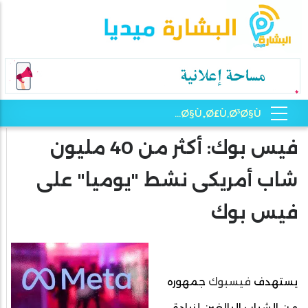
فيس بوك: أكثر من 40 مليون
شاب أمريكى نشط "يوميا" على
فيس بوك
يستهدف
فيسبوك
جمهوره
من الشباب البالغين لزيادة