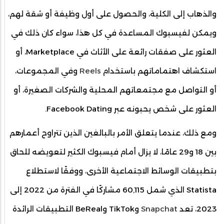
والذهاب إلى الكلية، والحصول على أول وظيفة أو شقة لهم،
ويمكن لفيسبوك المساعدة في كل هذا، سواء كان ذلك في
العثور على صفقات رائعة على الأثاث في Marketplace، أو
استكشاف اهتماماتهم باستخدام
Reels
وفي المجموعات،
أو التواصل مع مجتمعاتهم المحلية والشركات الصغيرة، أو
العثور على شخص يحبونه عبر Facebook Dating.
ومع ذلك، عندما يتعلق الأمر بالبالغين الذين تتراوح أعمارهم
بين 18 و29 عامًا، لا يزال أمام فيسبوك الكثير لتعويضه للحاق
بتطبيقات الوسائط الاجتماعية الأخرى، ووفقًا لاستطلاع
Statista الذي شمل 60,115 مشاركًا في الفترة من 2022 إلى
2023، تعد
Snapchat
وTikTok وBeReal التطبيقات الرائدة