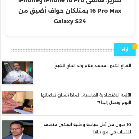
تقرير: هاتفى iPhone 16 Pro وiPhone
16 Pro Max يمتلكان حواف أضيق من
Galaxy S24
آراء
الفراغ الكبير …محمد غلام ولد الحاج الشيخ
الأزمة الاقتصادية العالمية… لماذا تتسارع تداعياتها
اليوم وتصل إلينا !؟
10 حلول من أجل سياسة وطنية لتمكين منصف
للشباب في موريتانيا