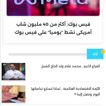
فيس بوك: أكثر من 40 مليون شاب
أمريكى نشط "يوميا" على فيس بوك
آراء
الفراغ الكبير …محمد غلام ولد الحاج الشيخ
الأزمة الاقتصادية العالمية… لماذا تتسارع تداعياتها
اليوم وتصل إلينا !؟