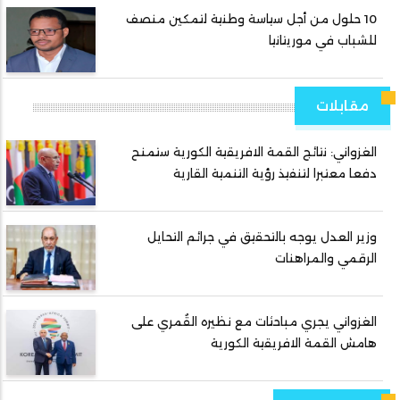
10 حلول من أجل سياسة وطنية لتمكين منصف
للشباب في موريتانيا
مقابلات
الغزواني: نتائج القمة الافريقية الكورية ستمنح
دفعا معتبرا لتنفيذ رؤية التنمية القارية
وزير العدل يوجه بالتحقيق في جرائم التحايل
الرقمي والمراهنات
الغزواني يجري مباحثات مع نظيره القُمري على
هامش القمة الافريقية الكورية