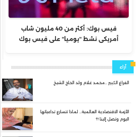
فيس بوك: أكثر من 40 مليون شاب
أمريكى نشط "يوميا" على فيس بوك
آراء
الفراغ الكبير …محمد غلام ولد الحاج الشيخ
الأزمة الاقتصادية العالمية… لماذا تتسارع تداعياتها
اليوم وتصل إلينا !؟