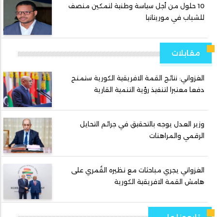
10 حلول من أجل سياسة وطنية لتمكين منصف
للشباب في موريتانيا
مقابلات
الغزواني: نتائج القمة الافريقية الكورية ستمنح
دفعا معتبرا لتنفيذ رؤية التنمية القارية
وزير العدل يوجه بالتحقيق في جرائم التحايل
الرقمي والمراهنات
الغزواني يجري مباحثات مع نظيره القُمري على
هامش القمة الافريقية الكورية