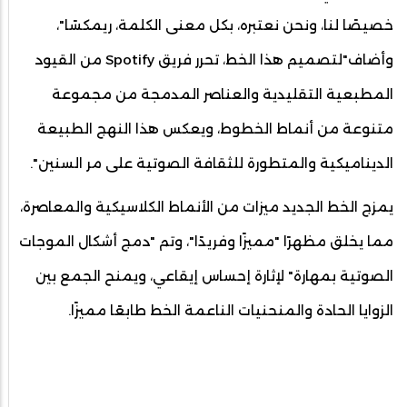
خصيصًا لنا، ونحن نعتبره، بكل معنى الكلمة، ريمكسًا"،
وأضاف"لتصميم هذا الخط، تحرر فريق Spotify من القيود
المطبعية التقليدية والعناصر المدمجة من مجموعة
متنوعة من أنماط الخطوط، ويعكس هذا النهج الطبيعة
الديناميكية والمتطورة للثقافة الصوتية على مر السنين".
يمزج الخط الجديد ميزات من الأنماط الكلاسيكية والمعاصرة،
مما يخلق مظهرًا "مميزًا وفريدًا"، وتم "دمج أشكال الموجات
الصوتية بمهارة" لإثارة إحساس إيقاعي، ويمنح الجمع بين
الزوايا الحادة والمنحنيات الناعمة الخط طابعًا مميزًا.