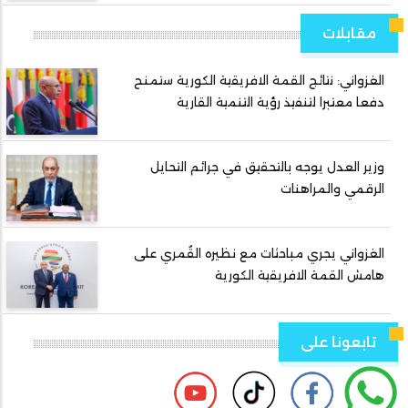
مقابلات
الغزواني: نتائج القمة الافريقية الكورية ستمنح
دفعا معتبرا لتنفيذ رؤية التنمية القارية
وزير العدل يوجه بالتحقيق في جرائم التحايل
الرقمي والمراهنات
الغزواني يجري مباحثات مع نظيره القُمري على
هامش القمة الافريقية الكورية
تابعونا على