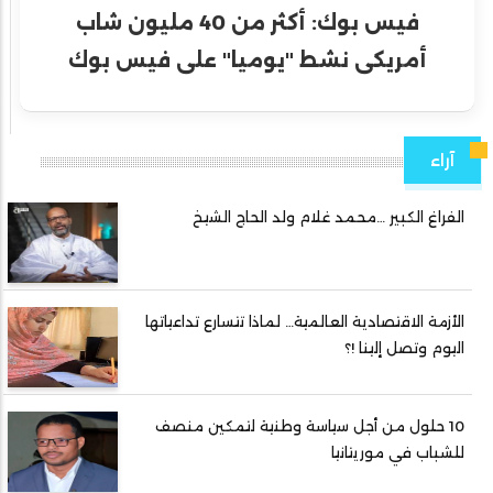
فيس بوك: أكثر من 40 مليون شاب
أمريكى نشط "يوميا" على فيس بوك
آراء
الفراغ الكبير …محمد غلام ولد الحاج الشيخ
الأزمة الاقتصادية العالمية… لماذا تتسارع تداعياتها
اليوم وتصل إلينا !؟
10 حلول من أجل سياسة وطنية لتمكين منصف
للشباب في موريتانيا