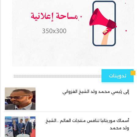
تدوينات
إلى رئيسي محمد ولد الشيخ الغزواني
أسماك موريتانيا تنافس منتجات العالم …الشيخ
ولد محمد