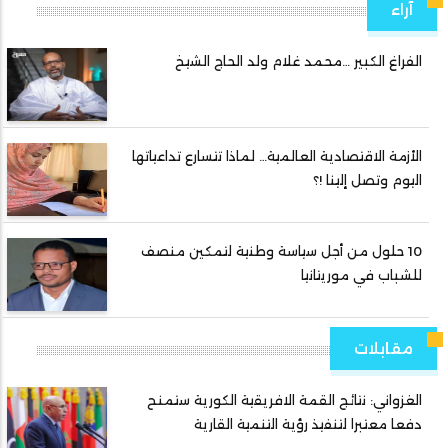
آراء
الفراغ الكبير …محمد غلام ولد الحاج الشيخ
الأزمة الاقتصادية العالمية… لماذا تتسارع تداعياتها
اليوم وتصل إلينا !؟
10 حلول من أجل سياسة وطنية لتمكين منصف
للشباب في موريتانيا
مقابلات
الغزواني: نتائج القمة الافريقية الكورية ستمنح
دفعا معتبرا لتنفيذ رؤية التنمية القارية