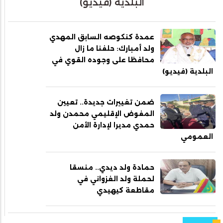
البلدية (فيديو)
عمدة كنكوصه السابق المهدي
ولد أمبارك: حلفنا ما زال
محافظا على وجوده القوي في
البلدية (فيديو)
ضمن تغييرات جديدة.. تعيين
المفوض الإقليمي محمدن ولد
حمدي مديرا لإدارة الأمن
العمومي
حمادة ولد ديدي.. منسقا
لحملة ولد الغزواني في
مقاطعة كيهيدي