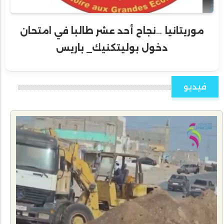
موريتانيا …نجاح أحد عشر طالبا في امتحان
دخول بوليتكنيك_ باريس
فيديو