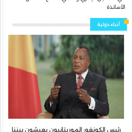
الأساتذة
أنباء دولية
رئيس الكونغو: الموريتانيون يعيشون بيننا