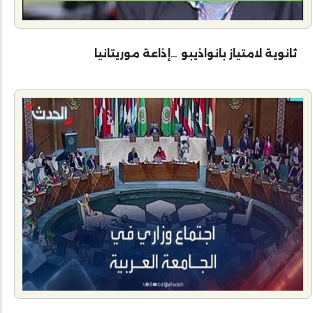
ثانوية لامتياز بانواذيبو …إذاعة موريتانيا